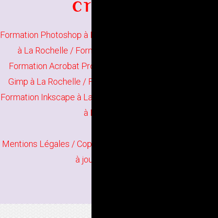
Formation Photoshop à La Rochelle
/
Formation Illustrator
à La Rochelle
/
Formation Indesign à La Rochelle
Formation Acrobat Pro à La Rochelle
/
Formation The
Gimp à La Rochelle
/
Formation Scribus à La Rochelle
Formation Inkscape à La Rochelle
/
Formation Infographie
à La Rochelle
Mentions Légales
/ Copyright
Bindi Création
Contenu mis
à jour en juin 2026