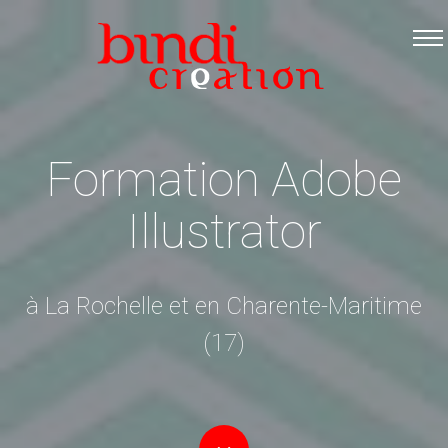
Accueil
Les formations
Catalogue PDF
Logiciels Libres
Formation Adobe
Infos pratiques
Illustrator
Contact
à La Rochelle et en Charente-Maritime
(17)