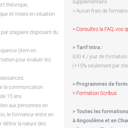
supplémentaire
rt théorique,
> Aucun frais de formatio
que et mises en situation.
> Consultez la FAQ, vos q
par stagiaire disposant du
.
> Tarif Intra :
équence (item en
630 € / jour de formation
rmation pour évaluer les
(+15% seulement par sta
naissances.
> Programmes de forma
de la communication
> Formation Scribus
 de 15 ans.
bles aux personnes en
> Toutes les formations
on, le formateur entre en
à Angoulême et en Char
 définir la nature des