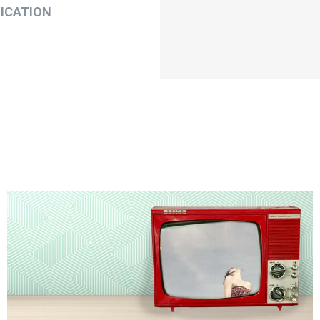
ICATION
..