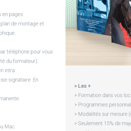
s en pages
, plan de montage et
phique.
par téléphone pour vous
ité du formateur).
n intra.
rise signataire. En
> Les +
> Formation dans vos loc
rmanente.
> Programmes personnali
> Modalités sur mesure (d
> Seulement 15% de majora
ou Mac.